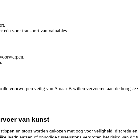
rt.
 één voor transport van valuables.
 voorwerpen.
n.
devolle voorwerpen veilig van A naar B willen vervoeren aan de hoogste 
ervoer van kunst
tijdstippen en stops worden gekozen met oog voor veiligheid, discretie en
jke laadplaatsen of onnodige tussenstops vergroten het risico van dit 