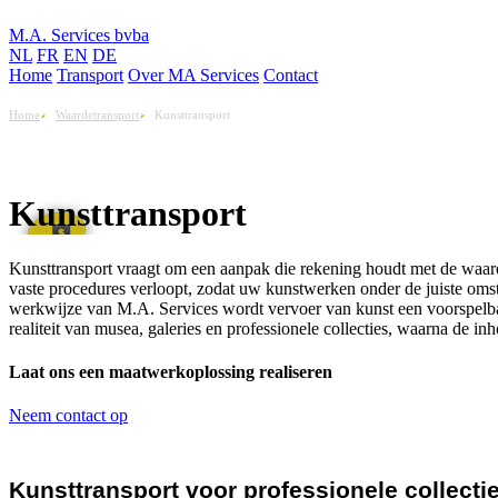
M.A. Services bvba
NL
FR
EN
DE
Home
Transport
Over MA Services
Contact
Home
Waardetransport
Kunsttransport
Kunsttransport
Kunsttransport vraagt om een aanpak die rekening houdt met de waarde,
vaste procedures verloopt, zodat uw kunstwerken onder de juiste omst
werkwijze van M.A. Services wordt vervoer van kunst een voorspelbaa
realiteit van musea, galeries en professionele collecties, waarna de inh
Laat ons een maatwerkoplossing realiseren
Neem contact op
Kunsttransport voor professionele collecti