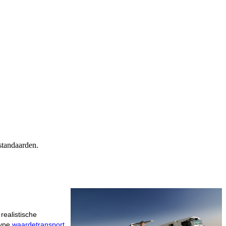
standaarden.
 realistische
type
waardetransport
.