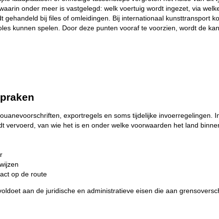
arin onder meer is vastgelegd: welk voertuig wordt ingezet, via welk
gehandeld bij files of omleidingen. Bij internationaal kunsttransport 
les kunnen spelen. Door deze punten vooraf te voorzien, wordt de kans 
spraken
ouanevoorschriften, exportregels en soms tijdelijke invoerregelingen. 
 vervoerd, van wie het is en onder welke voorwaarden het land binnenk
r
wijzen
act op de route
ijk voldoet aan de juridische en administratieve eisen die aan grensover