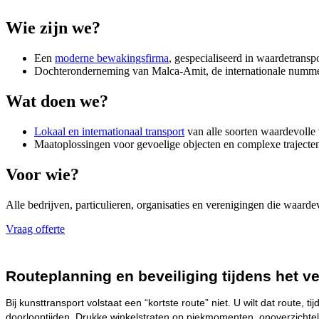
Wie zijn we?
Een
moderne bewakingsfirma
, gespecialiseerd in waardetranspo
Dochteronderneming van Malca-Amit, de internationale nummer
Wat doen we?
Lokaal en internationaal transport
van alle soorten waardevolle
Maatoplossingen voor gevoelige objecten en complexe trajecte
Voor wie?
Alle bedrijven, particulieren, organisaties en verenigingen die waar
Vraag offerte
Routeplanning en beveiliging tijdens het v
Bij kunsttransport volstaat een “kortste route” niet. U wilt dat route, 
doorlooptijden. Drukke winkelstraten op piekmomenten, onoverzichteli