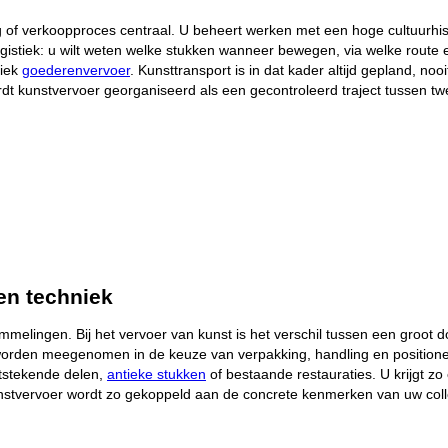
ling of verkoopproces centraal. U beheert werken met een hoge cultuurhi
istiek: u wilt weten welke stukken wanneer bewegen, via welke route en
siek
goederenvervoer
. Kunsttransport is in dat kader altijd gepland, no
dt kunstvervoer georganiseerd als een gecontroleerd traject tussen tw
en techniek
mmelingen. Bij het vervoer van kunst is het verschil tussen een groot 
orden meegenomen in de keuze van verpakking, handling en positioneri
itstekende delen,
antieke stukken
of bestaande restauraties. U krijgt zo
stvervoer wordt zo gekoppeld aan de concrete kenmerken van uw collec