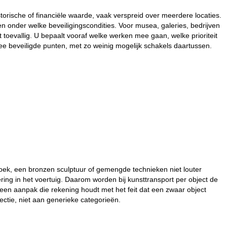
storische of financiële waarde, vaak verspreid over meerdere locaties.
 onder welke beveiligingscondities. Voor musea, galeries, bedrijven
oit toevallig. U bepaalt vooraf welke werken mee gaan, welke prioriteit
ee beveiligde punten, met zo weinig mogelijk schakels daartussen.
doek, een bronzen sculptuur of gemengde technieken niet louter
ng in het voertuig. Daarom worden bij kunsttransport per object de
 een aanpak die rekening houdt met het feit dat een zwaar object
tie, niet aan generieke categorieën.