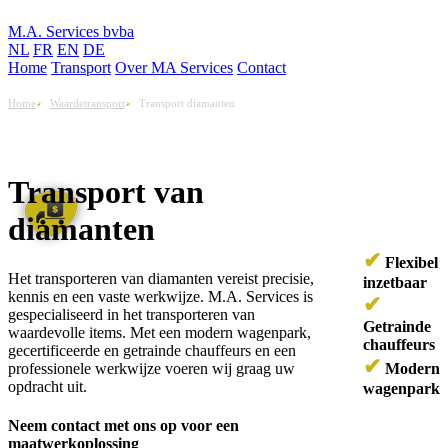
M.A. Services bvba
NL
FR
EN
DE
Home
Transport
Over MA Services
Contact
Home
Waardetransport
Transport diamanten
Transport van
diamanten
✔
Flexibel
Het transporteren van diamanten vereist precisie,
inzetbaar
kennis en een vaste werkwijze. M.A. Services is
✔
gespecialiseerd in het transporteren van
Getrainde
waardevolle items. Met een modern wagenpark,
chauffeurs
gecertificeerde en getrainde chauffeurs en een
✔
Modern
professionele werkwijze voeren wij graag uw
opdracht uit.
wagenpark
Neem contact met ons op voor een
maatwerkoplossing