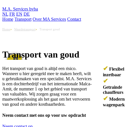
M.A. Services bvba
NL
FR
EN
DE
Home
Transport
Over MA Services
Contact
Home
Waardetransport
Transport goud
Transport van goud
✔
Het transport van goud is altijd een risico.
Flexibel
Wanneer u hier geregeld mee te maken heeft, wilt
inzetbaar
u gebruikmaken van een specialist. M.A. Services
✔
is een dochterbedrijf van het internationale Malca-
Getrainde
Amit, de nummer 1 op het gebied van transport
chauffeurs
van valuables. Wij zorgen graag voor een
✔
maatwerkoplossing als het gaat om het vervoeren
Modern
van goud en andere kostbaarheden.
wagenpark
Neem contact met ons op voor uw opdracht
Neem contact op